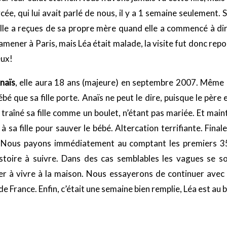
ée, qui lui avait parlé de nous, il y a 1 semaine seulement. S
elle a reçues de sa propre mère quand elle a commencé à dir
amener à Paris, mais Léa était malade, la visite fut donc re
eux!
naïs
, elle aura 18 ans (majeure) en septembre 2007. Même 
bé que sa fille porte. Anaïs ne peut le dire, puisque le pèr
a traîné sa fille comme un boulet, n’étant pas mariée. Et mai
à sa fille pour sauver le bébé. Altercation terrifiante. Fina
». Nous payons immédiatement au comptant les premiers 350
stoire à suivre. Dans des cas semblables les vagues se son
er à vivre à la maison. Nous essayerons de continuer avec
France. Enfin, c’était une semaine bien remplie, Léa est au bo