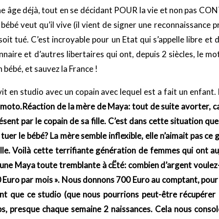
eune âge déjà, tout en se décidant POUR la vie et non pas C
u bébé veut qu’il vive (il vient de signer une reconnaissance 
 soit tué. C’est incroyable pour un Etat qui s’appelle libre e
aire et d’autres libertaires qui ont, depuis 2 siècles, le mot 
 bébé, et sauvez la France !
vit en studio avec un copain avec lequel est a fait un enfant.
e moto.Réaction de la mère de Maya: tout de suite avorter, ca
ésent par le copain de sa fille. C’est dans cette situation q
s tuer le bébé? La mère semble inflexible, elle n’aimait pas ce g
fille. Voilà cette terrifiante génération de femmes qui ont 
 une Maya toute tremblante à cËté: combien d’argent voulez
0 Euro par mois ». Nous donnons 700 Euro au comptant, pour 
ent que ce studio (que nous pourrions peut-être récupére
mps, presque chaque semaine 2 naissances. Cela nous consol