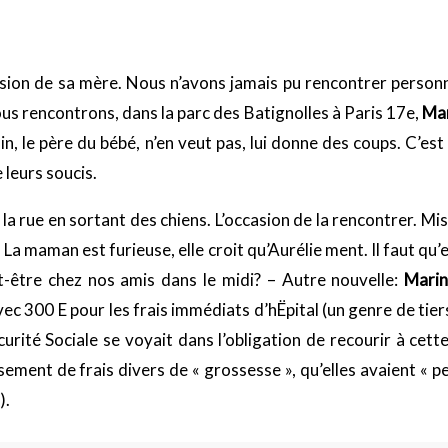
ession de sa mère. Nous n’avons jamais pu rencontrer perso
us rencontrons, dans la parc des Batignolles à Paris 17e,
Ma
ain, le père du bébé, n’en veut pas, lui donne des coups. C’
 leurs soucis.
la rue en sortant des chiens. L’occasion de la rencontrer. Mise
. La maman est furieuse, elle croit qu’Aurélie ment. Il faut qu’el
t-être chez nos amis dans le midi? – Autre nouvelle:
Mari
ec 300 E pour les frais immédiats d’hËpital (un genre de tier
écurité Sociale se voyait dans l’obligation de recourir à ce
ent de frais divers de « grossesse », qu’elles avaient « per
).