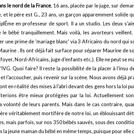
ns le nord de la France
, 16 ans, placée par le juge, sur dem
e, et le père est G., 23 ans, un garçon apparemment solide qu
 diplËme en professeur de sport. Il a un studio. Les deux s’a
le bébé tranquillement. Mais voilà, les avorteurs veillent
her une prime de ‘mariage blanc’ via 3 Africains du nord qui 
Maurine . Ils ont déjà fait surface pour séparer Maurine de so
oyer, Nord-Africains, juge d’enfants etc.). Elle ne peut se ma
G. Quoi faire? Il reste la possibilité de la placer à l’insu d
t l’accoucher, puis revenir sur la scène. Nous avons déjà pra
nt en réalité des mises à l’abri devant des gens hors la loi pu
terions être mieux protégées par la loi. Actuellement son
a volonté de leurs parents. Mais dans le cas contraire, quan
ctère véritablement mortifère de notre loi, un éblouissant déta
es, mais parfois, sur nos 350 bébés sauvés, sous des conditio
s la jeune maman du bébé en même temps, puisque pour elle c’