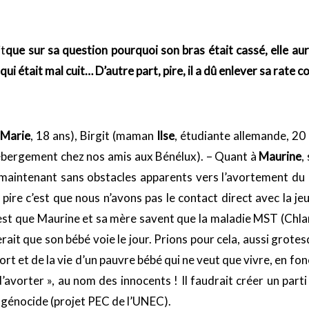
it
que sur sa question pourquoi son bras était cassé, elle au
qui était mal cuit… D’autre part, pire, il a dû enlever sa rate
Marie
, 18 ans), Birgit (maman
Ilse
, étudiante allemande, 20 
hébergement chez nos amis aux Bénélux). – Quant à
Maurine
,
va maintenant sans obstacles apparents vers l’avortement d
pire c’est que nous n’avons pas le contact direct avec la 
c’est que Maurine et sa mère savent que la maladie MST (Chla
rerait que son bébé voie le jour. Prions pour cela, aussi grote
mort et de la vie d’un pauvre bébé qui ne veut que vivre, en 
t d’avorter », au nom des innocents ! Il faudrait créer un pa
ce génocide (projet PEC de l’UNEC).