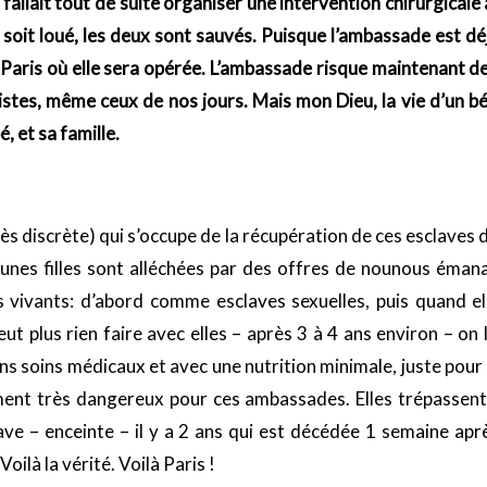
l fallait tout de suite organiser une intervention chirurgicale 
 soit loué, les deux sont sauvés. Puisque l’ambassade est déjà
e Paris où elle sera opérée. L’ambassade risque maintenant de
stes, même ceux de nos jours. Mais mon Dieu, la vie d’un bé
, et sa famille.
ès discrète) qui s’occupe de la récupération de ces esclaves
 jeunes filles sont alléchées par des offres de nounous éma
 vivants: d’abord comme esclaves sexuelles, puis quand e
t plus rien faire avec elles – après 3 à 4 ans environ – on l
ans soins médicaux et avec une nutrition minimale, juste pour
ment très dangereux pour ces ambassades. Elles trépassent
ve – enceinte – il y a 2 ans qui est décédée 1 semaine après
oilà la vérité. Voilà Paris !