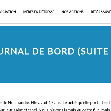
Visit Cheap Online Pharmacy
SOCIATION
MÈRES EN DÉTRESSE
NOS ACTIONS
BÉBÉS SAUVÉ
URNAL DE BORD (SUITE 
lle de Normandie. Elle avait 17 ans. Le bébé qu’elle portait es
 leur salut éternel. Nous n’avons jamais vu cette fille, mais 