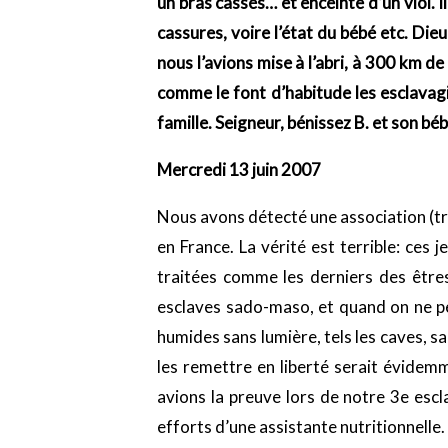
un bras cassés… et enceinte d’un viol. I
cassures, voire l’état du bébé etc. Dieu
nous l’avions mise à l’abri, à 300 km d
comme le font d’habitude les esclavagi
famille. Seigneur, bénissez B. et son bébé
Mercredi 13 juin 2007
Nous avons détecté une association (tr
en France. La vérité est terrible: ces
traitées comme les derniers des êtres
esclaves sado-maso, et quand on ne peu
humides sans lumière, tels les caves, s
les remettre en liberté serait évidem
avions la preuve lors de notre 3e escla
efforts d’une assistante nutritionnelle. V