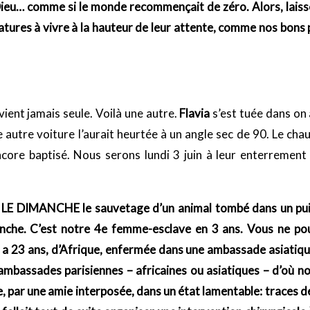
 Dieu… comme si le monde recommençait de zéro. Alors, lais
atures à vivre à la hauteur de leur attente, comme nos bons 
ient jamais seule. Voilà une autre.
Flavia
s’est tuée dans on 
autre voiture l’aurait heurtée à un angle sec de 90. Le cha
encore baptisé. Nous serons lundi 3 juin à leur enterremen
 LE DIMANCHE le sauvetage d’un animal tombé dans un puit
nche. C’est notre 4e femme-esclave en 3 ans. Vous ne pou
elle a 23 ans, d’Afrique, enfermée dans une ambassade asiatiq
es ambassades parisiennes – africaines ou asiatiques – d’où
e, par une amie interposée, dans un état lamentable: traces d