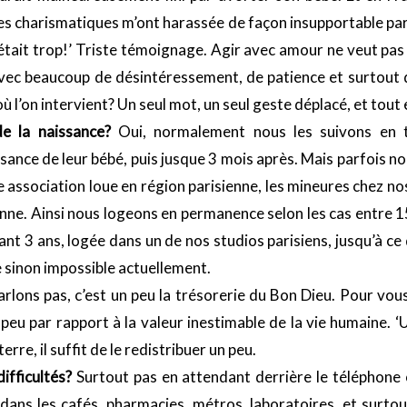
 ‘Des charismatiques m’ont harassée de façon insupportable pa
’était trop!’ Triste témoignage. Agir avec amour ne veut pas 
avec beaucoup de désintéressement, de patience et surtout de
 l’on intervient? Un seul mot, un seul geste déplacé, et tout 
e la naissance?
Oui, normalement nous les suivons en t
sance de leur bébé, puis jusque 3 mois après. Mais parfois no
 association loue en région parisienne, les mineures chez no
éenne. Ainsi nous logeons en permanence selon les cas entre
nt 3 ans, logée dans un de nos studios parisiens, jusqu’à ce
le sinon impossible actuellement.
rlons pas, c’est un peu la trésorerie du Bon Dieu. Pour vo
peu par rapport à la valeur inestimable de la vie humaine. ‘U
erre, il suffit de le redistribuer un peu.
ifficultés?
Surtout pas en attendant derrière le téléphone o
s, dans les cafés, pharmacies, métros, laboratoires, et surtou