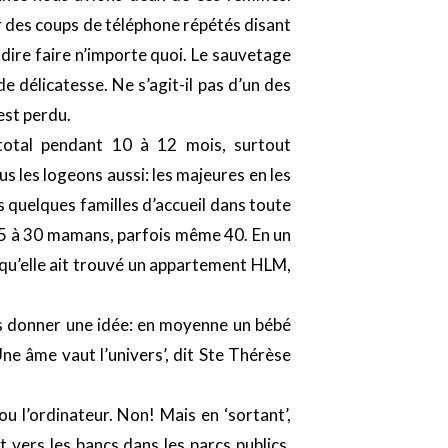
r des coups de téléphone répétés disant
dire faire n’importe quoi. Le sauvetage
 délicatesse. Ne s’agit-il pas d’un des
est perdu.
otal pendant 10 à 12 mois, surtout
us les logeons aussi: les majeures en les
s quelques familles d’accueil dans toute
 15 à 30 mamans, parfois même 40. En un
 qu’elle ait trouvé un appartement HLM,
us donner une idée: en moyenne un bébé
ne âme vaut l’univers’, dit Ste Thérèse
u l’ordinateur. Non! Mais en ‘sortant’,
t vers les bancs dans les parcs publics.