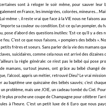
 certaines sont à reloger le soir même, pour sauver leur
alement en France, les immigrées, colorées, mineures… Mais
i-même -, il reste vrai que face à la VIE nous ne faisons au
n’importe sa couleur ou condition. Est-ce qu’un pompier, du 
au, pose d’abord des questions inutiles: ‘Est-ce qu’il y a des n
 le feu. C’est ce que nous faisons, « pompiers des bébés ». No
os petits frères et soeurs. Sans parler de la vie des mamans 
laves, suicidaires, comme cela nous est arrivé des dizaines d
ailleurs la règle générale: ce n’est pas le bébé qui pose p
de mamans, surtout jeunes, ont grâce au bébé changé de 
e, l’alcool, appris un métier, retrouvé Dieu? Le vrai mission
 au baptême une quinzaine des bébés sauvés; c’est chaque f
s un problème, mais une JOIE, un cadeau tombé du Ciel. Pou
fé le plus proche une coupe de Champagne pour célébrer l’arr
les à l’heure. C’est un petit luxe de 6 Euro que nous pa