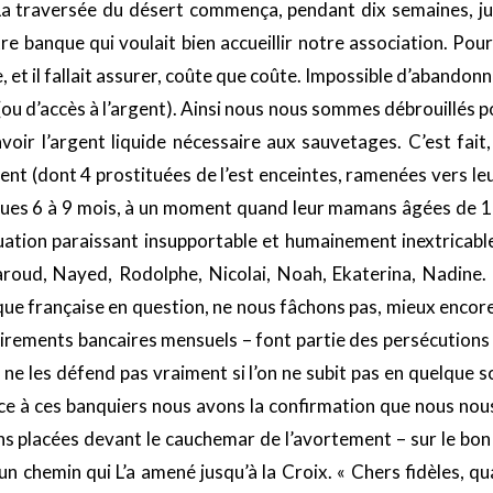
 La traversée du désert commença, pendant dix semaines, ju
 banque qui voulait bien accueillir notre association. Pour
, et il fallait assurer, coûte que coûte. Impossible d’abando
u d’accès à l’argent). Ainsi nous nous sommes débrouillés po
avoir l’argent liquide nécessaire aux sauvetages. C’est fai
t (dont 4 prostituées de l’est enceintes, ramenées vers leur
ques 6 à 9 mois, à un moment quand leur mamans âgées de 16 à
uation paraissant insupportable et humainement inextricabl
aroud, Nayed, Rodolphe, Nicolai, Noah, Ekaterina, Nadine
nque française en question, ne nous fâchons pas, mieux encore
rements bancaires mensuels – font partie des persécutions 
e les défend pas vraiment si l’on ne subit pas en quelque so
e à ces banquiers nous avons la confirmation que nous nou
s placées devant le cauchemar de l’avortement – sur le bon 
s, un chemin qui L’a amené jusqu’à la Croix. « Chers fidèles