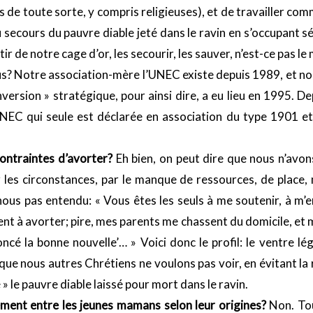
ités de toute sorte, y compris religieuses), et de travailler co
secours du pauvre diable jeté dans le ravin en s’occupant sér
r de notre cage d’or, les secourir, les sauver, n’est-ce pas le
? Notre association-mère l’UNEC existe depuis 1989, et nous
version » stratégique, pour ainsi dire, a eu lieu en 1995. De
NEC qui seule est déclarée en association du type 1901 et
 contraintes d’avorter?
Eh bien, on peut dire que nous n’avo
r les circonstances, par le manque de ressources, de place, 
ous pas entendu: « Vous êtes les seuls à me soutenir, à m’en
nt à avorter; pire, mes parents me chassent du domicile, et 
oncé la bonne nouvelle’… » Voici donc le profil: le ventre l
é que nous autres Chrétiens ne voulons pas voir, en évitant 
é » le pauvre diable laissé pour mort dans le ravin.
ement entre les jeunes mamans selon leur origines?
Non. Tou