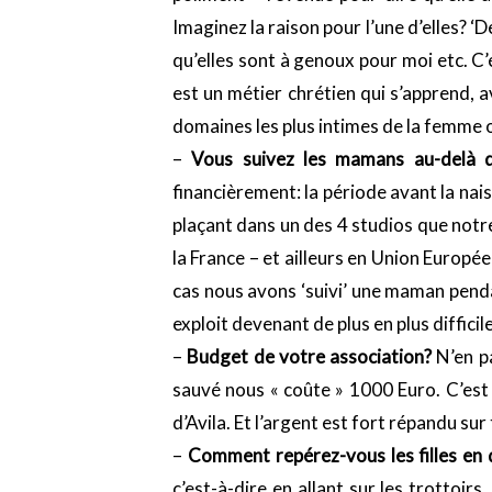
Imaginez la raison pour l’une d’elles?
qu’elles sont à genoux pour moi etc. C
est un métier chrétien qui s’apprend, 
domaines les plus intimes de la femme où
–
Vous suivez les mamans au-delà d
financièrement: la période avant la nais
plaçant dans un des 4 studios que notre
la France – et ailleurs en Union Europ
cas nous avons ‘suivi’ une maman penda
exploit devenant de plus en plus diffici
–
Budget de votre association?
N’en pa
sauvé nous « coûte » 1000 Euro. C’est 
d’Avila. Et l’argent est fort répandu sur t
–
Comment repérez-vous les filles en d
c’est-à-dire en allant sur les trottoir