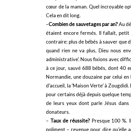
cœur de la maman. Quel incroyable opti
Cela en dit long.
–
Combien de sauvetages par an?
Au dé
étaient encore fermés. Il fallait, peti
contraire: plus de bébés à sauver que 
quand rien ne va plus, Dieu nous env
administrative’. Nous fixions avec diffi
à ce jour, sauvé 688 bébés, dont 40 e
Normandie, une douzaine par celui en 
d’accueil, la ‘Maison Verte’ à Zougdid
pour certains déjà depuis quelque temps
de leurs yeux dont parle Jésus dans l
donateurs.
–
Taux de réussite?
Presque 100 %. Il
poliment – revenue pour dire qu’elle 