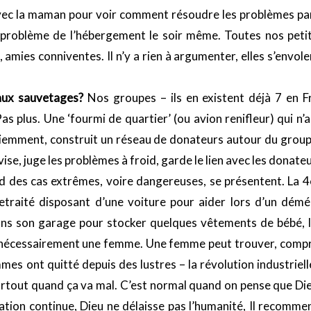
ec la maman pour voir comment résoudre les problèmes par
 problème de l’hébergement le soir même. Toutes nos pet
, amies conniventes. Il n’y a rien à argumenter, elles s’envol
aux sauvetages?
Nos groupes – ils en existent déjà 7 en F
 plus. Une ‘fourmi de quartier’ (ou avion renifleur) qui n’a 
atiemment, construit un réseau de donateurs autour du grou
se, juge les problèmes à froid, garde le lien avec les donate
d des cas extrêmes, voire dangereuses, se présentent. La 4e
etraité disposant d’une voiture pour aider lors d’un dém
ans son garage pour stocker quelques vêtements de bébé, la
t nécessairement une femme. Une femme peut trouver, compr
 ont quitté depuis des lustres – la révolution industrielle? 
urtout quand ça va mal. C’est normal quand on pense que Die
tion continue, Dieu ne délaisse pas l’humanité, Il recommen