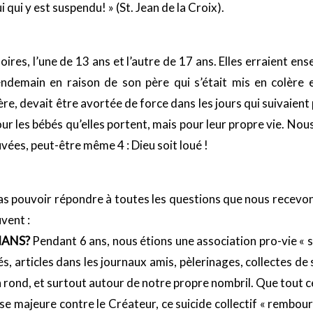
 qui y est suspendu! » (St. Jean de la Croix).
ires, l’une de 13 ans et l’autre de 17 ans. Elles erraient en
lendemain en raison de son père qui s’était mis en colère e
e, devait être avortée de force dans les jours qui suivaient p
 les bébés qu’elles portent, mais pour leur propre vie. Nous
vées, peut-être même 4 : Dieu soit loué !
pas pouvoir répondre à toutes les questions que nous recevon
vent :
AMANS?
Pendant 6 ans, nous étions une association pro-vie « 
s, articles dans les journaux amis, pèlerinages, collectes d
rond, et surtout autour de notre propre nombril. Que tout ce
se majeure contre le Créateur, ce suicide collectif « rembours