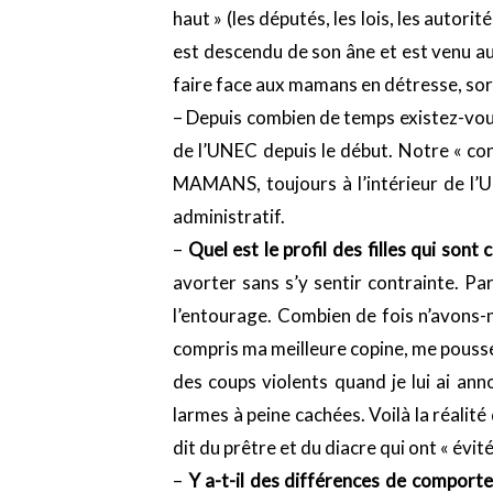
haut » (les députés, les lois, les autor
est descendu de son âne et est venu au 
faire face aux mamans en détresse, sorti
– Depuis combien de temps existez-vous
de l’UNEC depuis le début. Notre « con
MAMANS, toujours à l’intérieur de l’U
administratif.
–
Quel est le profil des filles qui sont
avorter sans s’y sentir contrainte. Pa
l’entourage. Combien de fois n’avons-n
compris ma meilleure copine, me pousse
des coups violents quand je lui ai ann
larmes à peine cachées. Voilà la réalit
dit du prêtre et du diacre qui ont « évit
–
Y a-t-il des différences de comport