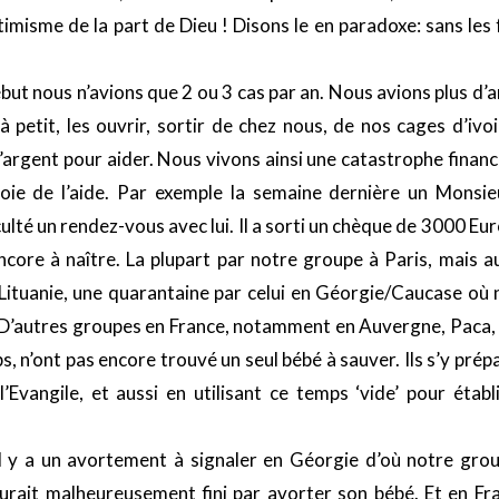
misme de la part de Dieu ! Disons le en paradoxe: sans les 
but nous n’avions que 2 ou 3 cas par an. Nous avions plus d
t à petit, les ouvrir, sortir de chez nous, de nos cages d’ivo
d’argent pour aider. Nous vivons ainsi une catastrophe financ
oie de l’aide. Par exemple la semaine dernière un Monsieu
culté un rendez-vous avec lui. Il a sorti un chèque de 3000 E
ncore à naître. La plupart par notre groupe à Paris, mais a
Lituanie, une quarantaine par celui en Géorgie/Caucase o
i. D’autres groupes en France, notamment en Auvergne, Paca, 
, n’ont pas encore trouvé un seul bébé à sauver. Ils s’y prép
’Evangile, et aussi en utilisant ce temps ‘vide’ pour établ
 y a un avortement à signaler en Géorgie d’où notre gro
aurait malheureusement fini par avorter son bébé. Et en 