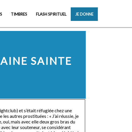
S
TIMBRES
FLASH SPIRITUEL
JE DONNE
MAINE SAINTE
(nightclub) et s’était réfugiée chez une
es autres prostituées : « J’ai réussie, je
ne, oui, mais avec elle deux gros bras du
ié avec leur souteneur, se considérant