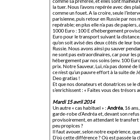
comme sa préférée, et elles sont malheure
la tuer. Nous l’avons repérée avec des pla
comme un fouet. A la croire, seule l’interv
parisienne, puis retour en Russie par nos 
repérable; en plus elle n’a pas de papiers,
1000 Euro : 100 E d’hébergement provisoi
Euro pour le transport suivant la distanc
qu’on soit avisé des deux côtés de leur b
Russie. Nous avons ainsi pu sauver pendan
ne sont pas extraordinaires, car pour le
hébergement par nos soins (env. 100 Euro 
prix. Notre Sauveur, Lui, n’a pas donné de 
ce n’est qu’un pauvre effort à la suite de 
Deo gratias !
Et que nos donateurs et donatrices se le d
s’enrichissent : « Faites vous des trésors 
Mardi 15 avril 2014
Un autre « cas habituel » :
Andréa
, 16 ans
garde-robe d’Andréa et, devant son refus d
provisoirement, en attendant le transfert
peu propices ?
Il faut avouer, selon notre expérience, qu
D’où cette différence ? Où est passée la c