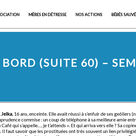
Visit Cheap Online Pharmacy
SOCIATION
MÈRES EN DÉTRESSE
NOS ACTIONS
BÉBÉS SAUVÉ
BORD (SUITE 60) – SE
,
Jelka
, 16 ans, enceinte. Elle avait réussi à s’enfuir de ses geôliers 
mprudence commise : un coup de téléphone à sa meilleure amie entre l
u Café qui s’appelle…, je t’attends ». Et qui arriva vers elle ? Sa copi
e. Il faut savoir que les prostituées ont très souvent un lien privilég