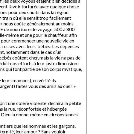
, les deux voyous étaient bien décidés à
ivent l’avoir torturée avec quelque chose
chons pour deux nuits dans la région
 train où elle serait trop facilement
pays » nous coûte généralement au moins
 E de nourriture de voyage, 500 à 800
lle-même et une pour le chauffeur, afin
ro pour commencer une nouvelle vie en
s russes avec leurs bébés. Les dépenses
nt, notamment dans le cas d’un
ébés coûtent cher, mais la vie n’a pas de
éduit nos efforts à leur juste dimension :
iens qui font partie de son corps mystique,
 leurs mamans), en vérité ils
argent) faites vous des amis au ciel ! »
 prit une colère violente, déchira la petite
ans la rue, réconfortée et hébergée
nd Dieu la donne, même en circonstances
lontiers que les hommes et les garçons.
ternité, leur amour ? Sans vouloir