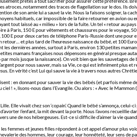
usement prêtes à tout sacrifier pour assurer cette préférence. Bref
ies atroces, notamment des traces de flagellation sur le dos. Ils do
ention de son amie lui a sauvé la vie. Nous la faisons soigner, la ca
moyens habituels, car impossible de la faire retourner en avion ou en
 ayant tout laissé au « milieu » lors de la fuite. Un tel « retour au 
re à Paris, 150 E pour vêtements et chaussures pour le voyage, 50
e, 100 E pour deux cartes de téléphone Paris-Russie dont une pour e
on retour… et plus tard de l’heureuse naissance du bébé, et 100 Eu
t les dernières années, surtout à Paris, environ 130 petites maman
s petites mamans françaises nous dépensons en général presque auta
par mois jusque la naissance). On voit bien que les sauvetages de b
l’argent pour nous sauver, mais sa Vie, ce qui est infiniment plus et r
Jésus. En vérité c’est Lui qui sauve la vie à travers nous autres Chrét
isent : en donnant pour sauver la vie des bébés (et parfois même de
au ciel ! », lisons-nous dans l’Evangile. Ou alors : « Avec le Mammon (
, Lille. Elle vivait chez son ‘copain’. Quand le bébé s’annonça, celui-ci
’avorter l’enfant, la mit devant la porte. Nous l’avons recueillie d
 vers une de nos hébergeuses. Est-ce si difficile d’aimer la vie qua
e les femmes et jeunes filles répondent à cet appel d’amour plus vo
hevalerie des hommes, leur courage, leur honnêteté, leur sens de pa