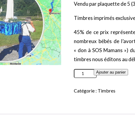
Vendu par plaquette de 5 (3€
Timbres imprimés exclusive
45% de ce prix représen
nombreux bébés de l’avort
« don à SOS Mamans ») d
timbres nous éditons au débu
Ajouter au panier
Catégorie :
Timbres